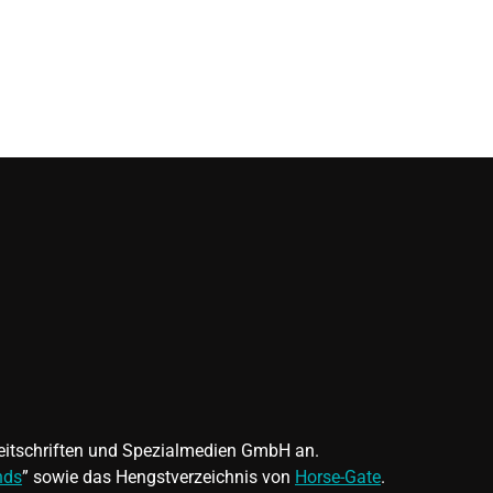
 Zeitschriften und Spezialmedien GmbH an.
nds
” sowie das Hengstverzeichnis von
Horse-Gate
.